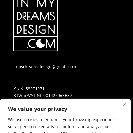
inmydreamsdesign@gmail.com
_____________________
K.v.K. 58971971
BTWnr/VAT NL 001427068B37
ING NL69 INGB 0006 25 38 23
We value your privacy
_____________________
We use cookies to enhance your browsing experience,
Privacy Policy
serve personalized ads or content, and analyze our