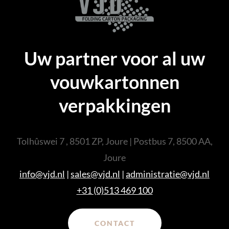
Uw partner voor al uw
vouwkartonnen
verpakkingen
Tolhûswei 7 , 8501 ZP, Joure | Postbus 7, 8500 AA,
Joure
info@vjd.nl
|
sales@vjd.nl
|
administratie@vjd.nl
+31 (0)513 469 100
CONTACT