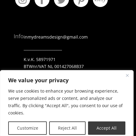
Info
inmydreamsdesign@gmail.com
_____________________
K.v.K. 58971971
BTWnr/VAT NL 001427068B37
ING NL69 INGB 0006 25 38 23
We value your privacy
_____________________
We use cookies to enhance your browsing experience,
Privacy Policy
serve personalized ads or content, and analyze our
traffic. By clicking "Accept All", you consent to our use of
cookies.
Customize
Reject All
Accept All
© In My Dreams Design