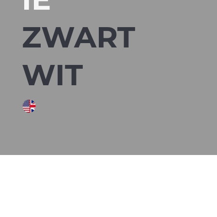
ZWART
WIT