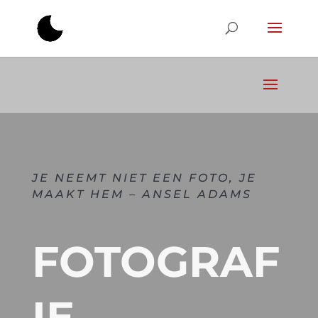
JE NEEMT NIET EEN FOTO, JE
MAAKT HEM – ANSEL ADAMS
FOTOGRAF
IE